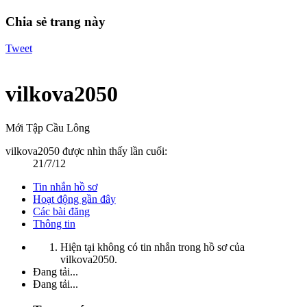
Chia sẻ trang này
Tweet
vilkova2050
Mới Tập Cầu Lông
vilkova2050 được nhìn thấy lần cuối:
21/7/12
Tin nhắn hồ sơ
Hoạt động gần đây
Các bài đăng
Thông tin
Hiện tại không có tin nhắn trong hồ sơ của
vilkova2050.
Đang tải...
Đang tải...