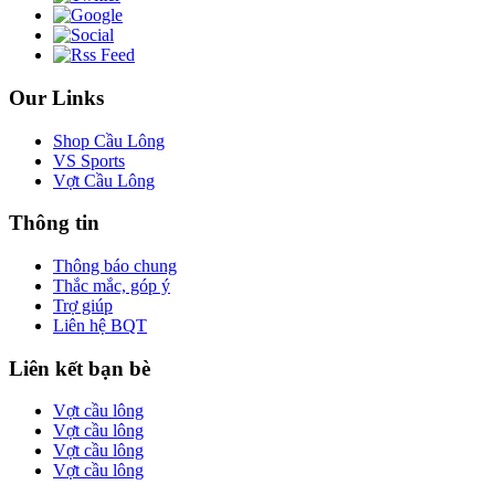
Our Links
Shop Cầu Lông
VS Sports
Vợt Cầu Lông
Thông tin
Thông báo chung
Thắc mắc, góp ý
Trợ giúp
Liên hệ BQT
Liên kết bạn bè
Vợt cầu lông
Vợt cầu lông
Vợt cầu lông
Vợt cầu lông