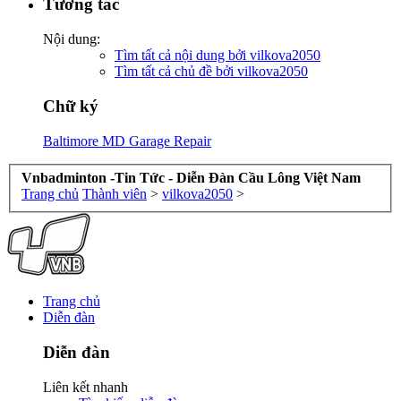
Tương tác
Nội dung:
Tìm tất cả nội dung bởi vilkova2050
Tìm tất cả chủ đề bởi vilkova2050
Chữ ký
Baltimore MD Garage Repair
Vnbadminton -Tin Tức - Diễn Đàn Cầu Lông Việt Nam
Trang chủ
Thành viên
>
vilkova2050
>
Trang chủ
Diễn đàn
Diễn đàn
Liên kết nhanh