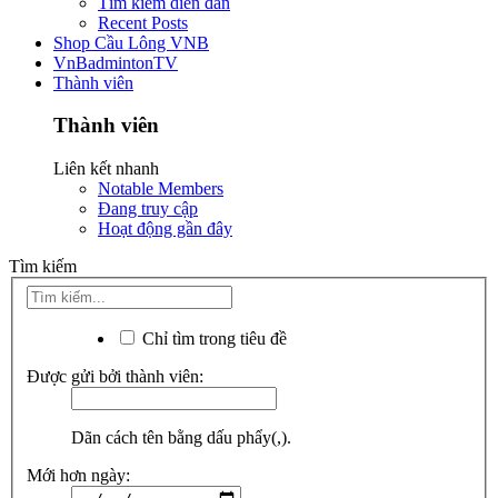
Tìm kiếm diễn đàn
Recent Posts
Shop Cầu Lông VNB
VnBadmintonTV
Thành viên
Thành viên
Liên kết nhanh
Notable Members
Đang truy cập
Hoạt động gần đây
Tìm kiếm
Chỉ tìm trong tiêu đề
Được gửi bởi thành viên:
Dãn cách tên bằng dấu phẩy(,).
Mới hơn ngày: