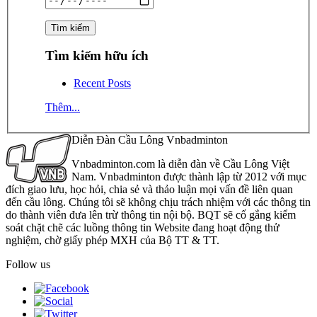
Tìm kiếm hữu ích
Recent Posts
Thêm...
Diễn Đàn Cầu Lông Vnbadminton
Vnbadminton.com là diễn đàn về Cầu Lông Việt
Nam. Vnbadminton được thành lập từ 2012 với mục
đích giao lưu, học hỏi, chia sẻ và thảo luận mọi vấn đề liên quan
đến cầu lông. Chúng tôi sẽ không chịu trách nhiệm với các thông tin
do thành viên đưa lên trừ thông tin nội bộ. BQT sẽ cố gắng kiểm
soát chặt chẽ các luồng thông tin Website đang hoạt động thử
nghiệm, chờ giấy phép MXH của Bộ TT & TT.
Follow us