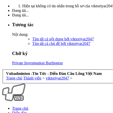
Hiện tại không có tin nhắn trong hồ sơ của viktoriyar204
Đang tải...
Đang tải...
Tương tác
Nội dung:
Tìm tất cả nội dung bởi viktoriyar2047
Tìm tất cả chủ đề bởi viktoriyar2047
Chữ ký
Private Investigation Burlington
Vnbadminton -Tin Tức - Diễn Đàn Cầu Lông Việt Nam
Trang chủ
Thành viên
>
viktoriyar2047
>
Trang chủ
Diễn đàn