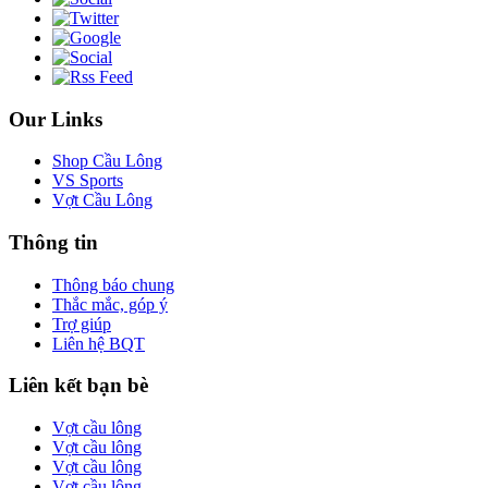
Our Links
Shop Cầu Lông
VS Sports
Vợt Cầu Lông
Thông tin
Thông báo chung
Thắc mắc, góp ý
Trợ giúp
Liên hệ BQT
Liên kết bạn bè
Vợt cầu lông
Vợt cầu lông
Vợt cầu lông
Vợt cầu lông