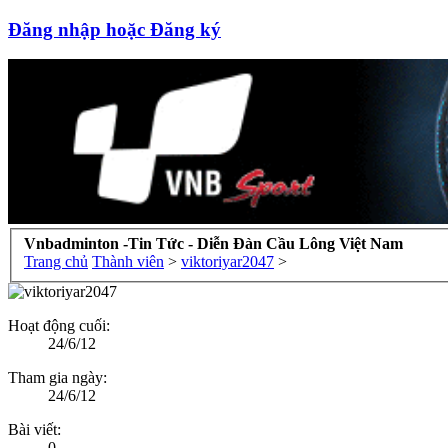
Đăng nhập hoặc Đăng ký
Vnbadminton -Tin Tức - Diễn Đàn Cầu Lông Việt Nam
Trang chủ
Thành viên
>
viktoriyar2047
>
Hoạt động cuối:
24/6/12
Tham gia ngày:
24/6/12
Bài viết:
0