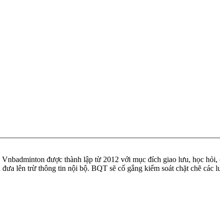
badminton được thành lập từ 2012 với mục đích giao lưu, học hỏi, ch
n đưa lên trừ thông tin nội bộ. BQT sẽ cố gắng kiểm soát chặt chẽ các