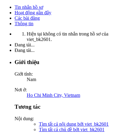
Tin nhắn hồ sơ
Hoạt động gần đây
Các bài đăng
Thông tin
Hiện tại không có tin nhắn trong hồ sơ của
viet_bk2601.
Đang tải...
Đang tải...
Giới thiệu
Giới tính:
Nam
Nơi ở:
Ho Chi Minh City, Vietnam
Tương tác
Nội dung:
Tìm tất cả nội dung bởi viet_bk2601
Tìm tất cả chủ đề bởi viet_bk2601