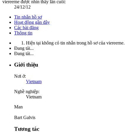
viereerne được nhìn thấy lần cuối:
24/12/12
Tin nhắn hồ sơ
Hoạt động gần đây
Các bài đăng
Thông tin
Hiện tại không có tin nhắn trong hồ sơ của viereerne.
Đang tải...
Đang tải...
Giới thiệu
Nơi ở:
Vietnam
Nghề nghiệp:
Vietnam
Man
Bart Galvis
Tương tác