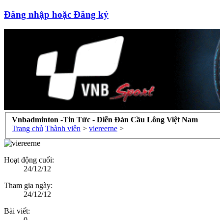
Đăng nhập hoặc Đăng ký
Vnbadminton -Tin Tức - Diễn Đàn Cầu Lông Việt Nam
Trang chủ
Thành viên
>
viereerne
>
Hoạt động cuối:
24/12/12
Tham gia ngày:
24/12/12
Bài viết:
0