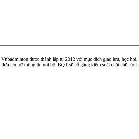
badminton được thành lập từ 2012 với mục đích giao lưu, học hỏi, ch
n đưa lên trừ thông tin nội bộ. BQT sẽ cố gắng kiểm soát chặt chẽ các