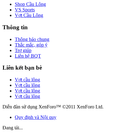
Shop Cầu Lông
VS Sports
Vợt Cầu Lông
Thông tin
Thông báo chung
Thắc mắc, góp ý
Trợ giúp
Liên hệ BQT
Liên kết bạn bè
Vợt cầu lông
Vợt cầu lông
Vợt cầu lông
Vợt cầu lông
Diễn đàn sử dụng XenForo™ ©2011 XenForo Ltd.
Quy định và Nội quy
Đang tải...