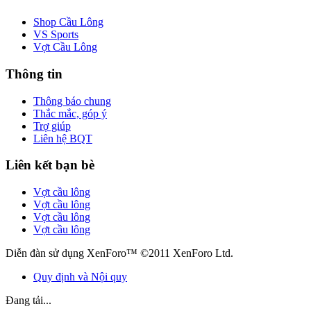
Shop Cầu Lông
VS Sports
Vợt Cầu Lông
Thông tin
Thông báo chung
Thắc mắc, góp ý
Trợ giúp
Liên hệ BQT
Liên kết bạn bè
Vợt cầu lông
Vợt cầu lông
Vợt cầu lông
Vợt cầu lông
Diễn đàn sử dụng XenForo™ ©2011 XenForo Ltd.
Quy định và Nội quy
Đang tải...