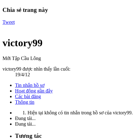
Chia sẻ trang này
Tweet
victory99
Mới Tập Cầu Lông
victory99 được nhìn thấy lần cuối:
19/4/12
Tin nhắn hồ sơ
Hoạt động gần đây
Các bài đăng
Thông tin
Hiện tại không có tin nhắn trong hồ sơ của victory99.
Đang tải...
Đang tải...
Tương tác