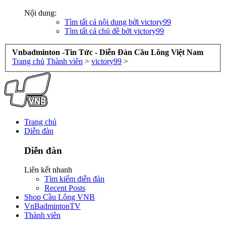
Nội dung:
Tìm tất cả nội dung bởi victory99
Tìm tất cả chủ đề bởi victory99
Vnbadminton -Tin Tức - Diễn Đàn Cầu Lông Việt Nam
Trang chủ
Thành viên
>
victory99
>
Trang chủ
Diễn đàn
Diễn đàn
Liên kết nhanh
Tìm kiếm diễn đàn
Recent Posts
Shop Cầu Lông VNB
VnBadmintonTV
Thành viên