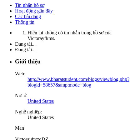
Tin nhắn hồ sơ
Hoạt động gần đây
Các bài đăng
Thông tin
Hiện tại không có tin nhắn trong hồ sơ của
Victorayfkms.
Đang tải...
Đang tải...
Giới thiệu
Web:
http://www.bharatstudent.com/blogs/viewblog.php?
blogid=58657&amp;mode=blog
Nơi ở:
United States
Nghề nghiệp:
United States
Man
VictoraubvzgDZ