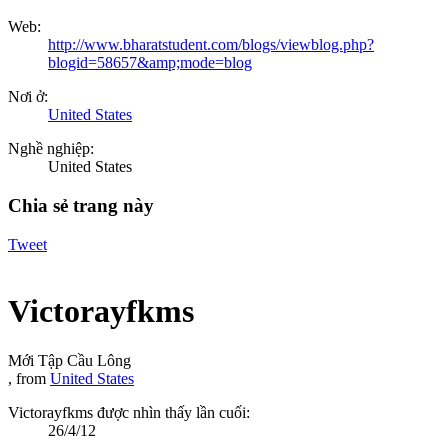
Web:
http://www.bharatstudent.com/blogs/viewblog.php?
blogid=58657&amp;mode=blog
Nơi ở:
United States
Nghề nghiệp:
United States
Chia sẻ trang này
Tweet
Victorayfkms
Mới Tập Cầu Lông
,
from
United States
Victorayfkms được nhìn thấy lần cuối:
26/4/12