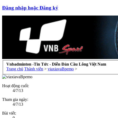
Đăng nhập hoặc Đăng ký
Vnbadminton -Tin Tức - Diễn Đàn Cầu Lông Việt Nam
Trang chủ
Thành viên
>
viaxiavaBpemo
>
Hoạt động cuối:
4/7/13
Tham gia ngày:
4/7/13
Bài viết:
0