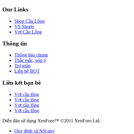
Our Links
Shop Cầu Lông
VS Sports
Vợt Cầu Lông
Thông tin
Thông báo chung
Thắc mắc, góp ý
Trợ giúp
Liên hệ BQT
Liên kết bạn bè
Vợt cầu lông
Vợt cầu lông
Vợt cầu lông
Vợt cầu lông
Diễn đàn sử dụng XenForo™ ©2011 XenForo Ltd.
Quy định và Nội quy