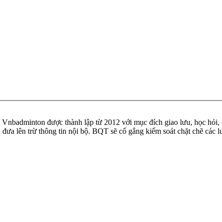
badminton được thành lập từ 2012 với mục đích giao lưu, học hỏi, ch
n đưa lên trừ thông tin nội bộ. BQT sẽ cố gắng kiểm soát chặt chẽ các