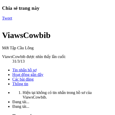
Chia sẻ trang này
Tweet
ViawsCowbib
Mới Tập Cầu Lông
ViawsCowbib được nhìn thấy lần cuối:
31/3/13
Tin nhắn hồ sơ
Hoạt động gần đây
Các bài đăng
Thông tin
Hiện tại không có tin nhắn trong hồ sơ của
ViawsCowbib.
Đang tải...
Đang tải...