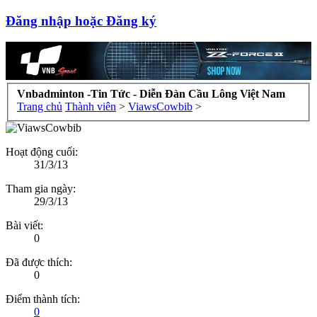
Đăng nhập hoặc Đăng ký
Vnbadminton -Tin Tức - Diễn Đàn Cầu Lông Việt Nam
Trang chủ
Thành viên
>
ViawsCowbib
>
Hoạt động cuối:
31/3/13
Tham gia ngày:
29/3/13
Bài viết:
0
Đã được thích:
0
Điểm thành tích:
0