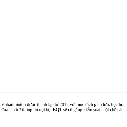
badminton được thành lập từ 2012 với mục đích giao lưu, học hỏi, ch
n đưa lên trừ thông tin nội bộ. BQT sẽ cố gắng kiểm soát chặt chẽ các