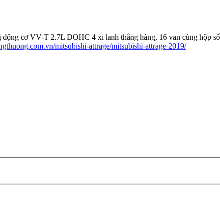
ị động cơ VV-T 2.7L DOHC 4 xi lanh thẳng hàng, 16 van cùng hộp số 
ngthuong.com.vn/mitsubishi-attrage/mitsubishi-attrage-2019/