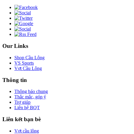
Our Links
Shop Cầu Lông
VS Sports
Vợt Cầu Lông
Thông tin
Thông báo chung
Thắc mắc, góp ý
Trợ giúp
Liên hệ BQT
Liên kết bạn bè
Vợt cầu lông