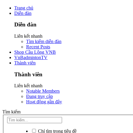
Trang chủ
Diễn đàn
Diễn đàn
Liên kết nhanh
Tìm kiếm diễn đàn
Recent Posts
Shop Cầu Lông VNB
VnBadmintonTV
Thành viên
Thành viên
Liên kết nhanh
Notable Members
Đang truy cập
Hoạt động gần đây
Tìm kiếm
Chỉ tìm trong tiêu đề