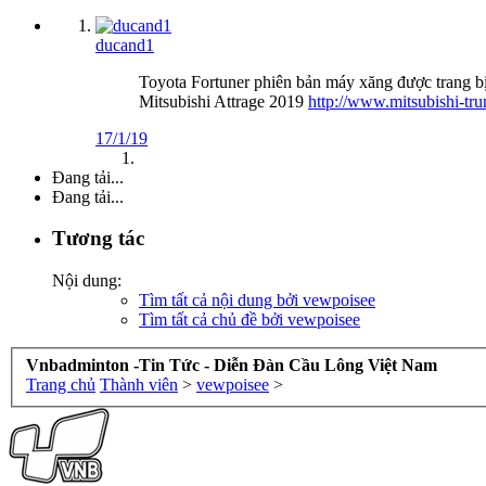
ducand1
Toyota Fortuner phiên bản máy xăng được trang b
Mitsubishi Attrage 2019
http://www.mitsubishi-tru
17/1/19
Đang tải...
Đang tải...
Tương tác
Nội dung:
Tìm tất cả nội dung bởi vewpoisee
Tìm tất cả chủ đề bởi vewpoisee
Vnbadminton -Tin Tức - Diễn Đàn Cầu Lông Việt Nam
Trang chủ
Thành viên
>
vewpoisee
>