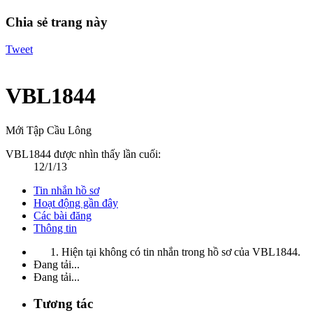
Chia sẻ trang này
Tweet
VBL1844
Mới Tập Cầu Lông
VBL1844 được nhìn thấy lần cuối:
12/1/13
Tin nhắn hồ sơ
Hoạt động gần đây
Các bài đăng
Thông tin
Hiện tại không có tin nhắn trong hồ sơ của VBL1844.
Đang tải...
Đang tải...
Tương tác