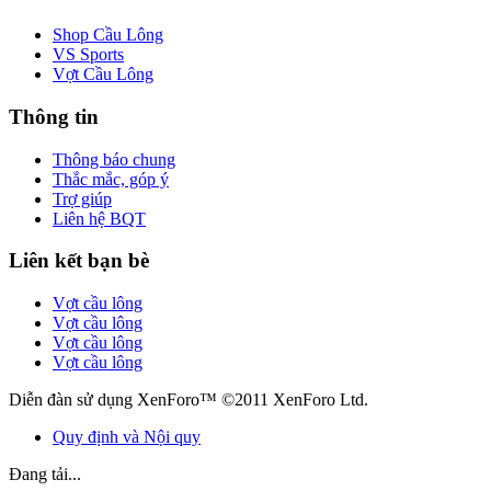
Shop Cầu Lông
VS Sports
Vợt Cầu Lông
Thông tin
Thông báo chung
Thắc mắc, góp ý
Trợ giúp
Liên hệ BQT
Liên kết bạn bè
Vợt cầu lông
Vợt cầu lông
Vợt cầu lông
Vợt cầu lông
Diễn đàn sử dụng XenForo™ ©2011 XenForo Ltd.
Quy định và Nội quy
Đang tải...