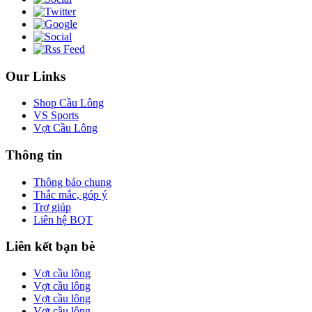
Our Links
Shop Cầu Lông
VS Sports
Vợt Cầu Lông
Thông tin
Thông báo chung
Thắc mắc, góp ý
Trợ giúp
Liên hệ BQT
Liên kết bạn bè
Vợt cầu lông
Vợt cầu lông
Vợt cầu lông
Vợt cầu lông