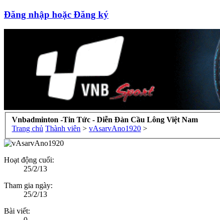
Đăng nhập hoặc Đăng ký
Vnbadminton -Tin Tức - Diễn Đàn Cầu Lông Việt Nam
Trang chủ
Thành viên
>
vAsarvAno1920
>
Hoạt động cuối:
25/2/13
Tham gia ngày:
25/2/13
Bài viết:
0