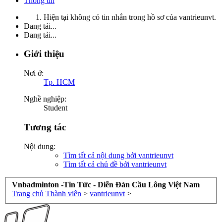
Thông tin
Hiện tại không có tin nhắn trong hồ sơ của vantrieunvt.
Đang tải...
Đang tải...
Giới thiệu
Nơi ở:
Tp. HCM
Nghề nghiệp:
Student
Tương tác
Nội dung:
Tìm tất cả nội dung bởi vantrieunvt
Tìm tất cả chủ đề bởi vantrieunvt
Vnbadminton -Tin Tức - Diễn Đàn Cầu Lông Việt Nam
Trang chủ
Thành viên
>
vantrieunvt
>