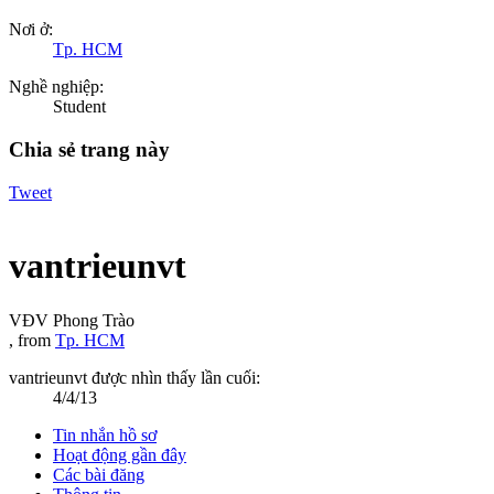
Nơi ở:
Tp. HCM
Nghề nghiệp:
Student
Chia sẻ trang này
Tweet
vantrieunvt
VĐV Phong Trào
,
from
Tp. HCM
vantrieunvt được nhìn thấy lần cuối:
4/4/13
Tin nhắn hồ sơ
Hoạt động gần đây
Các bài đăng