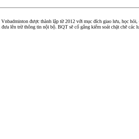
badminton được thành lập từ 2012 với mục đích giao lưu, học hỏi, ch
n đưa lên trừ thông tin nội bộ. BQT sẽ cố gắng kiểm soát chặt chẽ các