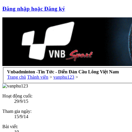
Đăng nhập hoặc Đăng ký
Vnbadminton -Tin Tức - Diễn Đàn Cầu Lông Việt Nam
Trang chủ
Thành viên
>
vanphu123
>
Hoạt động cuối:
29/9/15
Tham gia ngày:
15/9/14
Bài viết:
10