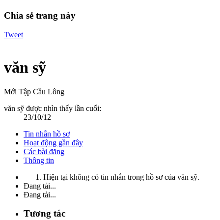
Chia sẻ trang này
Tweet
văn sỹ
Mới Tập Cầu Lông
văn sỹ được nhìn thấy lần cuối:
23/10/12
Tin nhắn hồ sơ
Hoạt động gần đây
Các bài đăng
Thông tin
Hiện tại không có tin nhắn trong hồ sơ của văn sỹ.
Đang tải...
Đang tải...
Tương tác