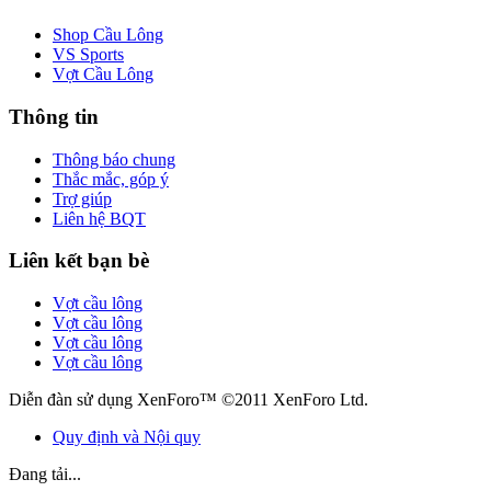
Shop Cầu Lông
VS Sports
Vợt Cầu Lông
Thông tin
Thông báo chung
Thắc mắc, góp ý
Trợ giúp
Liên hệ BQT
Liên kết bạn bè
Vợt cầu lông
Vợt cầu lông
Vợt cầu lông
Vợt cầu lông
Diễn đàn sử dụng XenForo™ ©2011 XenForo Ltd.
Quy định và Nội quy
Đang tải...