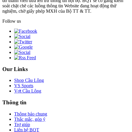
do thành viên đưa lên trừ thông tin nội bộ. BQT sẽ cố gắng kiểm
soát chặt chẽ các luồng thông tin Website đang hoạt động thử
nghiệm, chờ giấy phép MXH của Bộ TT & TT.
Follow us
Our Links
Shop Cầu Lông
VS Sports
Vợt Cầu Lông
Thông tin
Thông báo chung
Thắc mắc, góp ý
Trợ giúp
Liên hệ BQT