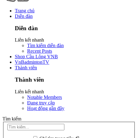
Trang chủ
Diễn đàn
Diễn đàn
Liên kết nhanh
Tìm kiếm diễn đàn
Recent Posts
Shop Cầu Lông VNB
VnBadmintonTV
Thành viên
Thành viên
Liên kết nhanh
Notable Members
Đang truy cập
Hoạt động gần đây
Tìm kiếm