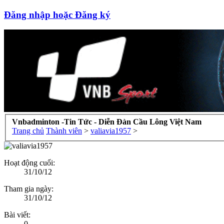
Đăng nhập hoặc Đăng ký
Vnbadminton -Tin Tức - Diễn Đàn Cầu Lông Việt Nam
Trang chủ
Thành viên
>
valiavia1957
>
Hoạt động cuối:
31/10/12
Tham gia ngày:
31/10/12
Bài viết:
0