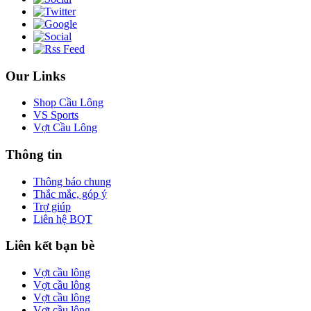
Our Links
Shop Cầu Lông
VS Sports
Vợt Cầu Lông
Thông tin
Thông báo chung
Thắc mắc, góp ý
Trợ giúp
Liên hệ BQT
Liên kết bạn bè
Vợt cầu lông
Vợt cầu lông
Vợt cầu lông
Vợt cầu lông