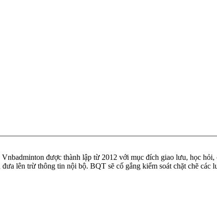
badminton được thành lập từ 2012 với mục đích giao lưu, học hỏi, ch
n đưa lên trừ thông tin nội bộ. BQT sẽ cố gắng kiểm soát chặt chẽ các