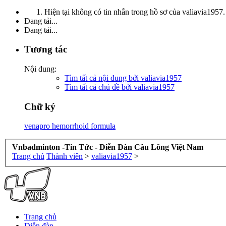
Hiện tại không có tin nhắn trong hồ sơ của valiavia1957.
Đang tải...
Đang tải...
Tương tác
Nội dung:
Tìm tất cả nội dung bởi valiavia1957
Tìm tất cả chủ đề bởi valiavia1957
Chữ ký
venapro hemorrhoid formula
Vnbadminton -Tin Tức - Diễn Đàn Cầu Lông Việt Nam
Trang chủ
Thành viên
>
valiavia1957
>
Trang chủ
Diễn đàn