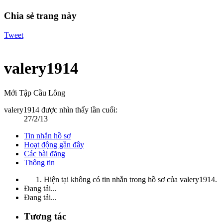
Chia sẻ trang này
Tweet
valery1914
Mới Tập Cầu Lông
valery1914 được nhìn thấy lần cuối:
27/2/13
Tin nhắn hồ sơ
Hoạt động gần đây
Các bài đăng
Thông tin
Hiện tại không có tin nhắn trong hồ sơ của valery1914.
Đang tải...
Đang tải...
Tương tác