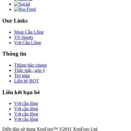
Our Links
Shop Cầu Lông
VS Sports
Vợt Cầu Lông
Thông tin
Thông báo chung
Thắc mắc, góp ý
Trợ giúp
Liên hệ BQT
Liên kết bạn bè
Vợt cầu lông
Vợt cầu lông
Vợt cầu lông
Vợt cầu lông
Diễn đàn sử dụng XenForo™ ©2011 XenForo Ltd.