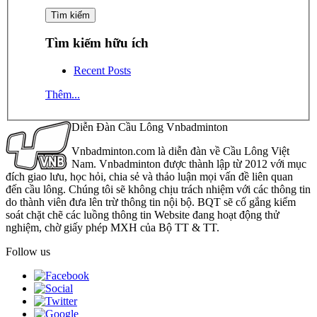
Tìm kiếm hữu ích
Recent Posts
Thêm...
Diễn Đàn Cầu Lông Vnbadminton
Vnbadminton.com là diễn đàn về Cầu Lông Việt
Nam. Vnbadminton được thành lập từ 2012 với mục
đích giao lưu, học hỏi, chia sẻ và thảo luận mọi vấn đề liên quan
đến cầu lông. Chúng tôi sẽ không chịu trách nhiệm với các thông tin
do thành viên đưa lên trừ thông tin nội bộ. BQT sẽ cố gắng kiểm
soát chặt chẽ các luồng thông tin Website đang hoạt động thử
nghiệm, chờ giấy phép MXH của Bộ TT & TT.
Follow us