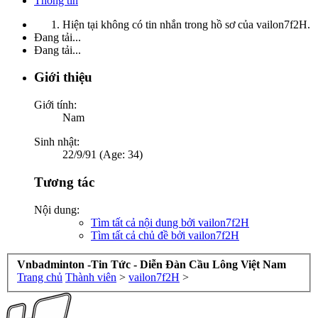
Thông tin
Hiện tại không có tin nhắn trong hồ sơ của vailon7f2H.
Đang tải...
Đang tải...
Giới thiệu
Giới tính:
Nam
Sinh nhật:
22/9/91 (Age: 34)
Tương tác
Nội dung:
Tìm tất cả nội dung bởi vailon7f2H
Tìm tất cả chủ đề bởi vailon7f2H
Vnbadminton -Tin Tức - Diễn Đàn Cầu Lông Việt Nam
Trang chủ
Thành viên
>
vailon7f2H
>