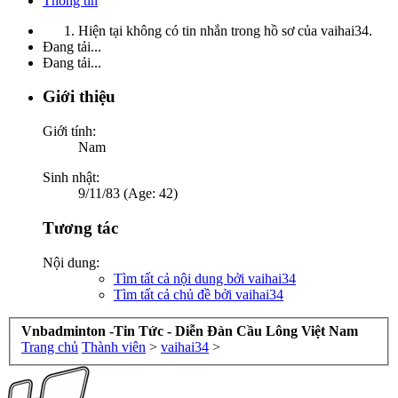
Thông tin
Hiện tại không có tin nhắn trong hồ sơ của vaihai34.
Đang tải...
Đang tải...
Giới thiệu
Giới tính:
Nam
Sinh nhật:
9/11/83 (Age: 42)
Tương tác
Nội dung:
Tìm tất cả nội dung bởi vaihai34
Tìm tất cả chủ đề bởi vaihai34
Vnbadminton -Tin Tức - Diễn Đàn Cầu Lông Việt Nam
Trang chủ
Thành viên
>
vaihai34
>