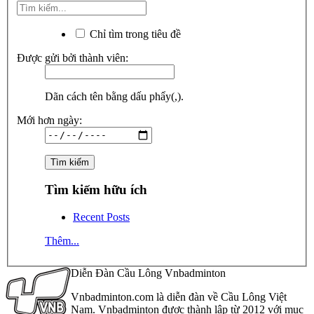
Chỉ tìm trong tiêu đề
Được gửi bởi thành viên:
Dãn cách tên bằng dấu phẩy(,).
Mới hơn ngày:
Tìm kiếm hữu ích
Recent Posts
Thêm...
Diễn Đàn Cầu Lông Vnbadminton
Vnbadminton.com là diễn đàn về Cầu Lông Việt
Nam. Vnbadminton được thành lập từ 2012 với mục