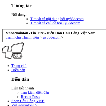
Tương tác
Nội dung:
Tìm tất cả nội dung bởi uy88decom
Tìm tất cả chủ đề bởi uy88decom
Vnbadminton -Tin Tức - Diễn Đàn Cầu Lông Việt Nam
Trang chủ
Thành viên
>
uy88decom
>
Trang chủ
Diễn đàn
Diễn đàn
Liên kết nhanh
Tìm kiếm diễn đàn
Recent Posts
Shop Cầu Lông VNB
VnBadmintonTV