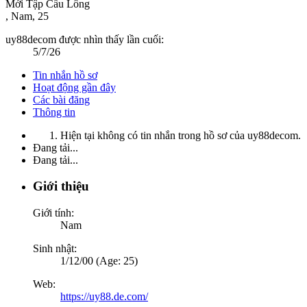
Mới Tập Cầu Lông
, Nam, 25
uy88decom được nhìn thấy lần cuối:
5/7/26
Tin nhắn hồ sơ
Hoạt động gần đây
Các bài đăng
Thông tin
Hiện tại không có tin nhắn trong hồ sơ của uy88decom.
Đang tải...
Đang tải...
Giới thiệu
Giới tính:
Nam
Sinh nhật:
1/12/00 (Age: 25)
Web:
https://uy88.de.com/