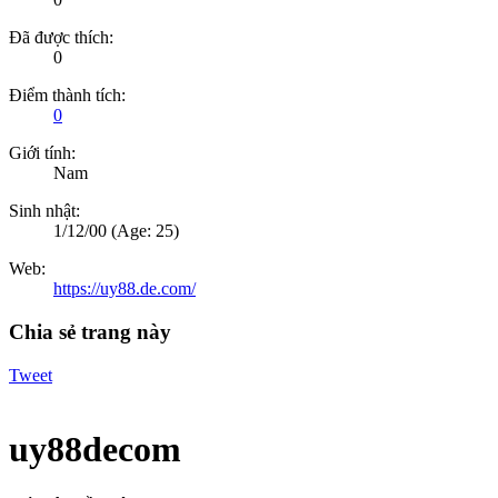
Đã được thích:
0
Điểm thành tích:
0
Giới tính:
Nam
Sinh nhật:
1/12/00
(Age: 25)
Web:
https://uy88.de.com/
Chia sẻ trang này
Tweet
uy88decom