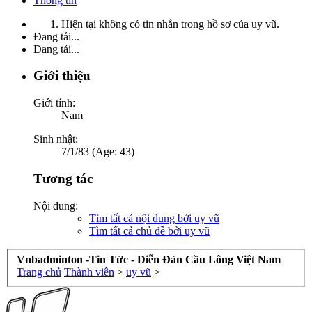
Thông tin
Hiện tại không có tin nhắn trong hồ sơ của uy vũ.
Đang tải...
Đang tải...
Giới thiệu
Giới tính:
Nam
Sinh nhật:
7/1/83 (Age: 43)
Tương tác
Nội dung:
Tìm tất cả nội dung bởi uy vũ
Tìm tất cả chủ đề bởi uy vũ
Vnbadminton -Tin Tức - Diễn Đàn Cầu Lông Việt Nam
Trang chủ
Thành viên
>
uy vũ
>