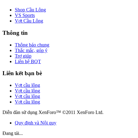
Shop Cầu Lông
VS Sports
Vợt Cầu Lông
Thông tin
Thông báo chung
Thắc mắc, góp ý
Trợ giúp
Liên hệ BQT
Liên kết bạn bè
Vợt cầu lông
Vợt cầu lông
Vợt cầu lông
Vợt cầu lông
Diễn đàn sử dụng XenForo™ ©2011 XenForo Ltd.
Quy định và Nội quy
Đang tải...