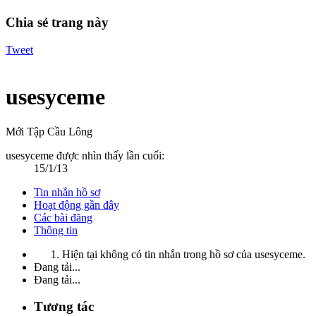
Chia sẻ trang này
Tweet
usesyceme
Mới Tập Cầu Lông
usesyceme được nhìn thấy lần cuối:
15/1/13
Tin nhắn hồ sơ
Hoạt động gần đây
Các bài đăng
Thông tin
Hiện tại không có tin nhắn trong hồ sơ của usesyceme.
Đang tải...
Đang tải...
Tương tác