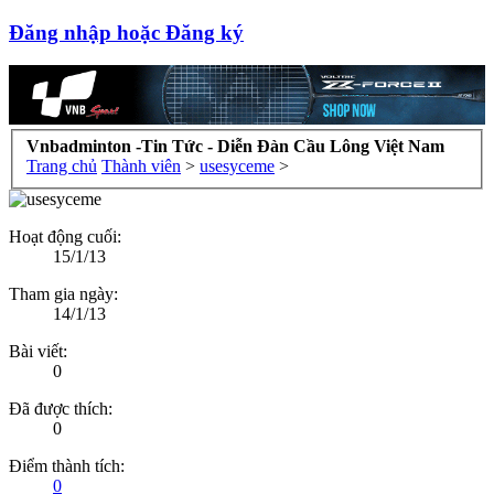
Đăng nhập hoặc Đăng ký
Vnbadminton -Tin Tức - Diễn Đàn Cầu Lông Việt Nam
Trang chủ
Thành viên
>
usesyceme
>
Hoạt động cuối:
15/1/13
Tham gia ngày:
14/1/13
Bài viết:
0
Đã được thích:
0
Điểm thành tích:
0