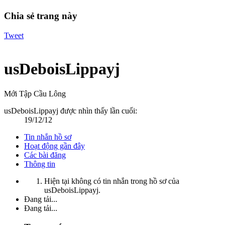
Chia sẻ trang này
Tweet
usDeboisLippayj
Mới Tập Cầu Lông
usDeboisLippayj được nhìn thấy lần cuối:
19/12/12
Tin nhắn hồ sơ
Hoạt động gần đây
Các bài đăng
Thông tin
Hiện tại không có tin nhắn trong hồ sơ của
usDeboisLippayj.
Đang tải...
Đang tải...