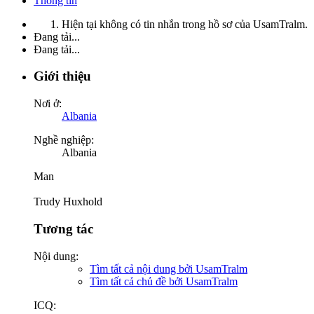
Thông tin
Hiện tại không có tin nhắn trong hồ sơ của UsamTralm.
Đang tải...
Đang tải...
Giới thiệu
Nơi ở:
Albania
Nghề nghiệp:
Albania
Man
Trudy Huxhold
Tương tác
Nội dung:
Tìm tất cả nội dung bởi UsamTralm
Tìm tất cả chủ đề bởi UsamTralm
ICQ: