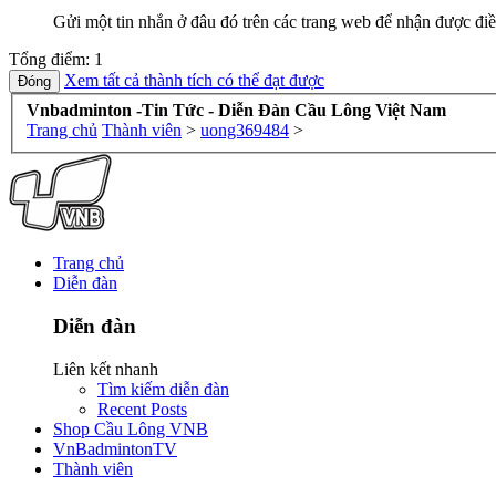
Gửi một tin nhắn ở đâu đó trên các trang web để nhận được điề
Tổng điểm: 1
Xem tất cả thành tích có thể đạt được
Vnbadminton -Tin Tức - Diễn Đàn Cầu Lông Việt Nam
Trang chủ
Thành viên
>
uong369484
>
Trang chủ
Diễn đàn
Diễn đàn
Liên kết nhanh
Tìm kiếm diễn đàn
Recent Posts
Shop Cầu Lông VNB
VnBadmintonTV
Thành viên