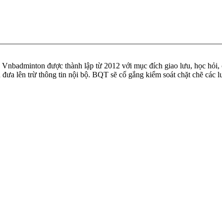
badminton được thành lập từ 2012 với mục đích giao lưu, học hỏi, ch
n đưa lên trừ thông tin nội bộ. BQT sẽ cố gắng kiểm soát chặt chẽ các