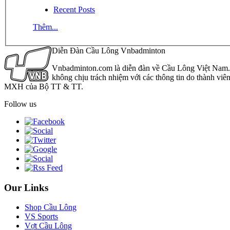
Recent Posts
Thêm...
Diễn Đàn Cầu Lông Vnbadminton
Vnbadminton.com là diễn đàn về Cầu Lông Việt Nam. Vn
không chịu trách nhiệm với các thông tin do thành viê
MXH của Bộ TT & TT.
Follow us
Our Links
Shop Cầu Lông
VS Sports
Vợt Cầu Lông