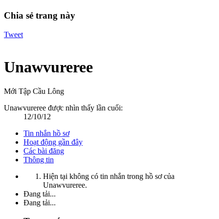
Chia sẻ trang này
Tweet
Unawvureree
Mới Tập Cầu Lông
Unawvureree được nhìn thấy lần cuối:
12/10/12
Tin nhắn hồ sơ
Hoạt động gần đây
Các bài đăng
Thông tin
Hiện tại không có tin nhắn trong hồ sơ của
Unawvureree.
Đang tải...
Đang tải...