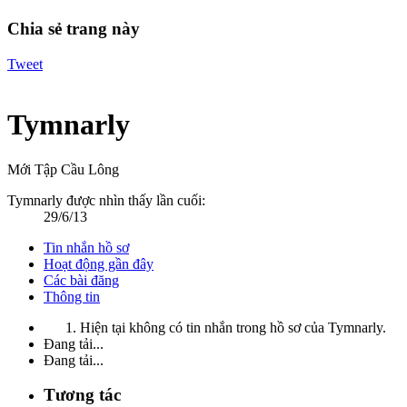
Chia sẻ trang này
Tweet
Tymnarly
Mới Tập Cầu Lông
Tymnarly được nhìn thấy lần cuối:
29/6/13
Tin nhắn hồ sơ
Hoạt động gần đây
Các bài đăng
Thông tin
Hiện tại không có tin nhắn trong hồ sơ của Tymnarly.
Đang tải...
Đang tải...
Tương tác