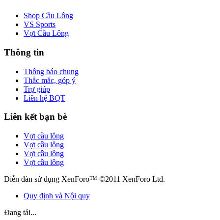
Shop Cầu Lông
VS Sports
Vợt Cầu Lông
Thông tin
Thông báo chung
Thắc mắc, góp ý
Trợ giúp
Liên hệ BQT
Liên kết bạn bè
Vợt cầu lông
Vợt cầu lông
Vợt cầu lông
Vợt cầu lông
Diễn đàn sử dụng XenForo™ ©2011 XenForo Ltd.
Quy định và Nội quy
Đang tải...