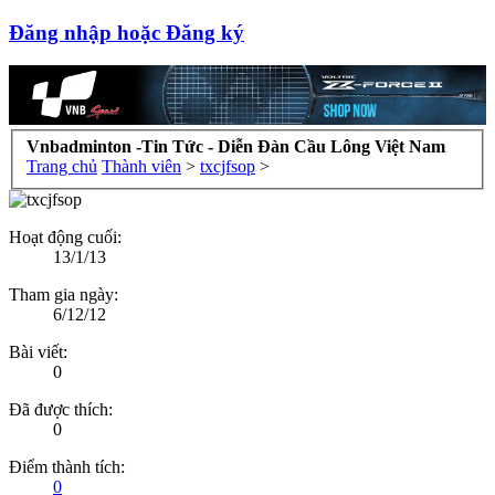
Đăng nhập hoặc Đăng ký
Vnbadminton -Tin Tức - Diễn Đàn Cầu Lông Việt Nam
Trang chủ
Thành viên
>
txcjfsop
>
Hoạt động cuối:
13/1/13
Tham gia ngày:
6/12/12
Bài viết:
0
Đã được thích:
0
Điểm thành tích:
0