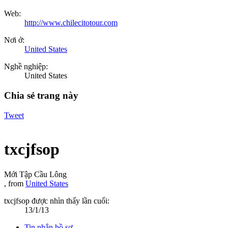
Web:
http://www.chilecitotour.com
Nơi ở:
United States
Nghề nghiệp:
United States
Chia sẻ trang này
Tweet
txcjfsop
Mới Tập Cầu Lông
,
from
United States
txcjfsop được nhìn thấy lần cuối:
13/1/13
Tin nhắn hồ sơ