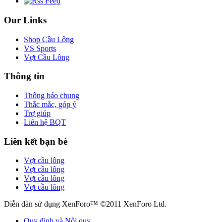
Our Links
Shop Cầu Lông
VS Sports
Vợt Cầu Lông
Thông tin
Thông báo chung
Thắc mắc, góp ý
Trợ giúp
Liên hệ BQT
Liên kết bạn bè
Vợt cầu lông
Vợt cầu lông
Vợt cầu lông
Vợt cầu lông
Diễn đàn sử dụng XenForo™ ©2011 XenForo Ltd.
Quy định và Nội quy