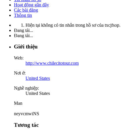
Hoạt động gần đây
Các bài đăng
Thông tin
Hiện tại không có tin nhắn trong hồ sơ của txcjfsop.
Đang tải...
Đang tải...
Giới thiệu
Web:
http://www.chilecitotour.com
Nơi ở:
United States
Nghề nghiệp:
United States
Man
neyvcmwiNS
Tương tác