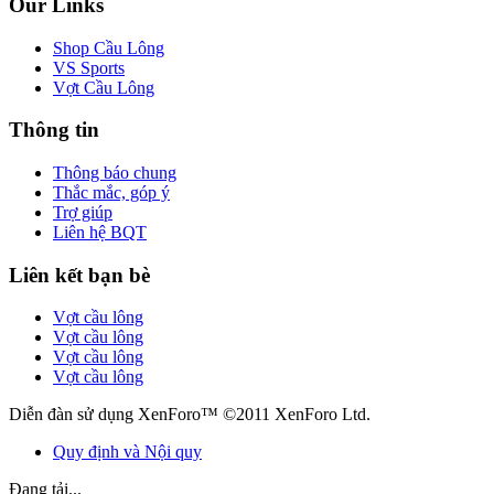
Our Links
Shop Cầu Lông
VS Sports
Vợt Cầu Lông
Thông tin
Thông báo chung
Thắc mắc, góp ý
Trợ giúp
Liên hệ BQT
Liên kết bạn bè
Vợt cầu lông
Vợt cầu lông
Vợt cầu lông
Vợt cầu lông
Diễn đàn sử dụng XenForo™ ©2011 XenForo Ltd.
Quy định và Nội quy
Đang tải...