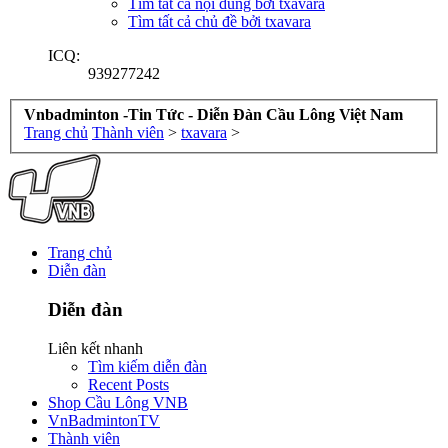
Tìm tất cả nội dung bởi txavara
Tìm tất cả chủ đề bởi txavara
ICQ:
939277242
Vnbadminton -Tin Tức - Diễn Đàn Cầu Lông Việt Nam
Trang chủ
Thành viên
>
txavara
>
Trang chủ
Diễn đàn
Diễn đàn
Liên kết nhanh
Tìm kiếm diễn đàn
Recent Posts
Shop Cầu Lông VNB
VnBadmintonTV
Thành viên