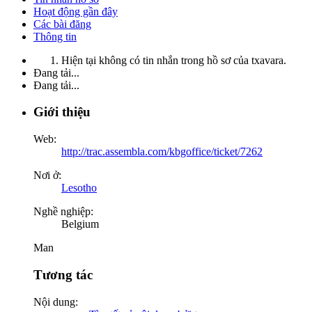
Hoạt động gần đây
Các bài đăng
Thông tin
Hiện tại không có tin nhắn trong hồ sơ của txavara.
Đang tải...
Đang tải...
Giới thiệu
Web:
http://trac.assembla.com/kbgoffice/ticket/7262
Nơi ở:
Lesotho
Nghề nghiệp:
Belgium
Man
Tương tác
Nội dung: