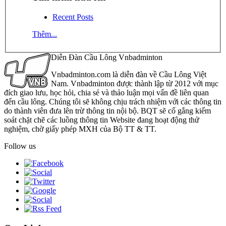
Recent Posts
Thêm...
Diễn Đàn Cầu Lông Vnbadminton
Vnbadminton.com là diễn đàn về Cầu Lông Việt
Nam. Vnbadminton được thành lập từ 2012 với mục
đích giao lưu, học hỏi, chia sẻ và thảo luận mọi vấn đề liên quan
đến cầu lông. Chúng tôi sẽ không chịu trách nhiệm với các thông tin
do thành viên đưa lên trừ thông tin nội bộ. BQT sẽ cố gắng kiểm
soát chặt chẽ các luồng thông tin Website đang hoạt động thử
nghiệm, chờ giấy phép MXH của Bộ TT & TT.
Follow us