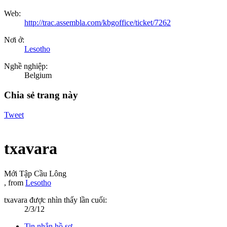
Web:
http://trac.assembla.com/kbgoffice/ticket/7262
Nơi ở:
Lesotho
Nghề nghiệp:
Belgium
Chia sẻ trang này
Tweet
txavara
Mới Tập Cầu Lông
,
from
Lesotho
txavara được nhìn thấy lần cuối:
2/3/12
Tin nhắn hồ sơ