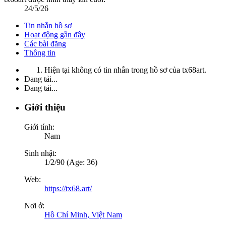
24/5/26
Tin nhắn hồ sơ
Hoạt động gần đây
Các bài đăng
Thông tin
Hiện tại không có tin nhắn trong hồ sơ của tx68art.
Đang tải...
Đang tải...
Giới thiệu
Giới tính:
Nam
Sinh nhật:
1/2/90 (Age: 36)
Web:
https://tx68.art/
Nơi ở:
Hồ Chí Minh, Việt Nam