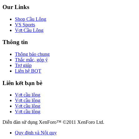
Our Links
Shop Cầu Lông
VS Sports
Vợt Cầu Lông
Thông tin
Thông báo chung
Thắc mắc, góp ý
Trợ giúp
Liên hệ BQT
Liên kết bạn bè
Vợt cầu lông
Vợt cầu lông
Vợt cầu lông
Vợt cầu lông
Diễn đàn sử dụng XenForo™ ©2011 XenForo Ltd.
Quy định và Nội quy