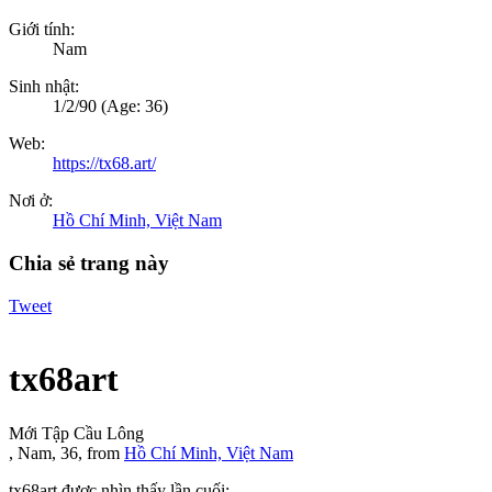
Giới tính:
Nam
Sinh nhật:
1/2/90
(Age: 36)
Web:
https://tx68.art/
Nơi ở:
Hồ Chí Minh, Việt Nam
Chia sẻ trang này
Tweet
tx68art
Mới Tập Cầu Lông
, Nam, 36,
from
Hồ Chí Minh, Việt Nam
tx68art được nhìn thấy lần cuối: