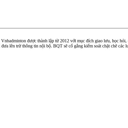
badminton được thành lập từ 2012 với mục đích giao lưu, học hỏi, ch
n đưa lên trừ thông tin nội bộ. BQT sẽ cố gắng kiểm soát chặt chẽ các