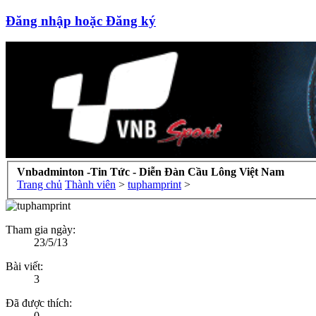
Đăng nhập hoặc Đăng ký
Vnbadminton -Tin Tức - Diễn Đàn Cầu Lông Việt Nam
Trang chủ
Thành viên
>
tuphamprint
>
Tham gia ngày:
23/5/13
Bài viết:
3
Đã được thích:
0