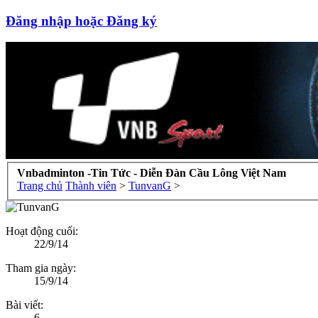
Đăng nhập hoặc Đăng ký
Vnbadminton -Tin Tức - Diễn Đàn Cầu Lông Việt Nam
Trang chủ
Thành viên
>
TunvanG
>
Hoạt động cuối:
22/9/14
Tham gia ngày:
15/9/14
Bài viết:
6