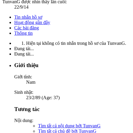
TunvanG được nhìn thấy lần cuối:
22/9/14
Tin nhắn hồ sơ
Hoạt động gần đây
Các bài đăng
Thông tin
Hiện tại không có tin nhắn trong hồ sơ của TunvanG.
Đang tải...
Đang tải...
Giới thiệu
Giới tính:
Nam
Sinh nhật:
23/2/89 (Age: 37)
Tương tác
Nội dung:
Tìm tất cả nội dung bởi TunvanG
Tìm tất cả chủ đề bởi TunvanG