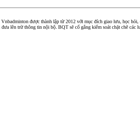
badminton được thành lập từ 2012 với mục đích giao lưu, học hỏi, ch
n đưa lên trừ thông tin nội bộ. BQT sẽ cố gắng kiểm soát chặt chẽ các