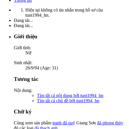
Thông tin
Hiện tại không có tin nhắn trong hồ sơ của
tunt1994_hn.
Đang tải...
Đang tải...
Giới thiệu
Giới tính:
Nữ
Sinh nhật:
26/9/94 (Age: 31)
Tương tác
Nội dung:
Tìm tất cả nội dung bởi tunt1994_hn
Tìm tất cả chủ đề bởi tunt1994_hn
Chữ ký
Cùng xem sản phẩm
tranh đá quý
Giang Sơn
đá phong thủy
đủ các loại
đá thạch anh