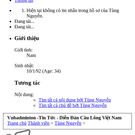
Thông tin
Hiện tại không có tin nhắn trong hồ sơ của Tùng
Nguyễn.
Đang tải...
Đang tải...
Giới thiệu
Giới tính:
Nam
Sinh nhật:
10/1/92 (Age: 34)
Tương tác
Nội dung:
Tìm tất cả nội dung bởi Tùng Nguyễn
Tìm tất cả chủ đề bởi Tùng Nguyễn
Vnbadminton -Tin Tức - Diễn Đàn Cầu Lông Việt Nam
Trang chủ
Thành viên
>
Tùng Nguyễn
>