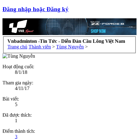
Đăng nhập hoặc Đăng ký
Vnbadminton -Tin Tức - Diễn Đàn Cầu Lông Việt Nam
Trang chủ
Thành viên
>
Tùng Nguyễn
>
Hoạt động cuối:
8/1/18
Tham gia ngày:
4/11/17
Bài viết:
5
Đã được thích:
1
Điểm thành tích:
3