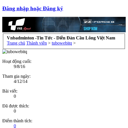
Đăng nhập hoặc Đăng ký
Vnbadminton -Tin Tức - Diễn Đàn Cầu Lông Việt Nam
Trang chủ
Thành viên
>
tubowebitq
>
Hoạt động cuối:
9/8/16
Tham gia ngày:
4/12/14
Bài viết:
0
Đã được thích:
0
Điểm thành tích:
0