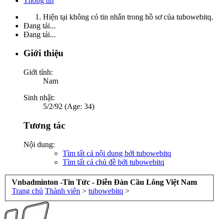
Thông tin
Hiện tại không có tin nhắn trong hồ sơ của tubowebitq.
Đang tải...
Đang tải...
Giới thiệu
Giới tính:
Nam
Sinh nhật:
5/2/92 (Age: 34)
Tương tác
Nội dung:
Tìm tất cả nội dung bởi tubowebitq
Tìm tất cả chủ đề bởi tubowebitq
Vnbadminton -Tin Tức - Diễn Đàn Cầu Lông Việt Nam
Trang chủ
Thành viên
>
tubowebitq
>