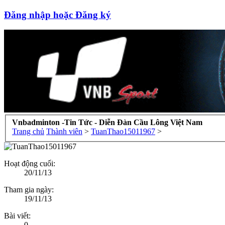
Đăng nhập hoặc Đăng ký
Vnbadminton -Tin Tức - Diễn Đàn Cầu Lông Việt Nam
Trang chủ
Thành viên
>
TuanThao15011967
>
Hoạt động cuối:
20/11/13
Tham gia ngày:
19/11/13
Bài viết:
0