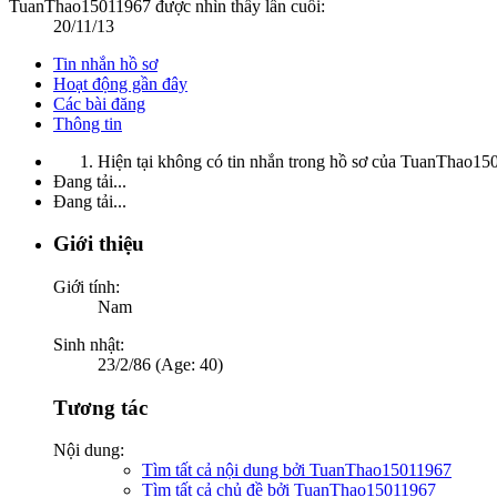
TuanThao15011967 được nhìn thấy lần cuối:
20/11/13
Tin nhắn hồ sơ
Hoạt động gần đây
Các bài đăng
Thông tin
Hiện tại không có tin nhắn trong hồ sơ của TuanThao15
Đang tải...
Đang tải...
Giới thiệu
Giới tính:
Nam
Sinh nhật:
23/2/86 (Age: 40)
Tương tác
Nội dung:
Tìm tất cả nội dung bởi TuanThao15011967
Tìm tất cả chủ đề bởi TuanThao15011967