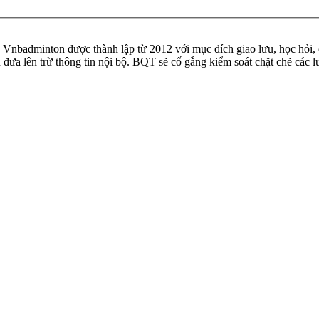
badminton được thành lập từ 2012 với mục đích giao lưu, học hỏi, ch
n đưa lên trừ thông tin nội bộ. BQT sẽ cố gắng kiểm soát chặt chẽ các