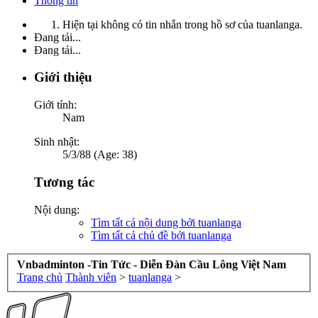
Thông tin
Hiện tại không có tin nhắn trong hồ sơ của tuanlanga.
Đang tải...
Đang tải...
Giới thiệu
Giới tính:
Nam
Sinh nhật:
5/3/88 (Age: 38)
Tương tác
Nội dung:
Tìm tất cả nội dung bởi tuanlanga
Tìm tất cả chủ đề bởi tuanlanga
Vnbadminton -Tin Tức - Diễn Đàn Cầu Lông Việt Nam
Trang chủ
Thành viên
>
tuanlanga
>