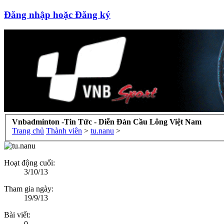
Đăng nhập hoặc Đăng ký
Vnbadminton -Tin Tức - Diễn Đàn Cầu Lông Việt Nam
Trang chủ
Thành viên
>
tu.nanu
>
Hoạt động cuối:
3/10/13
Tham gia ngày:
19/9/13
Bài viết:
0