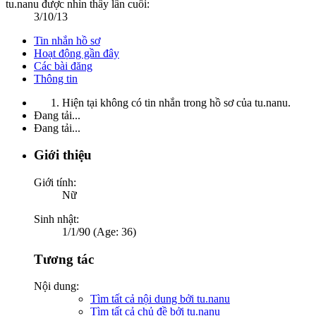
tu.nanu được nhìn thấy lần cuối:
3/10/13
Tin nhắn hồ sơ
Hoạt động gần đây
Các bài đăng
Thông tin
Hiện tại không có tin nhắn trong hồ sơ của tu.nanu.
Đang tải...
Đang tải...
Giới thiệu
Giới tính:
Nữ
Sinh nhật:
1/1/90 (Age: 36)
Tương tác
Nội dung:
Tìm tất cả nội dung bởi tu.nanu
Tìm tất cả chủ đề bởi tu.nanu