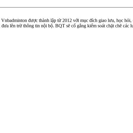
badminton được thành lập từ 2012 với mục đích giao lưu, học hỏi, ch
n đưa lên trừ thông tin nội bộ. BQT sẽ cố gắng kiểm soát chặt chẽ các