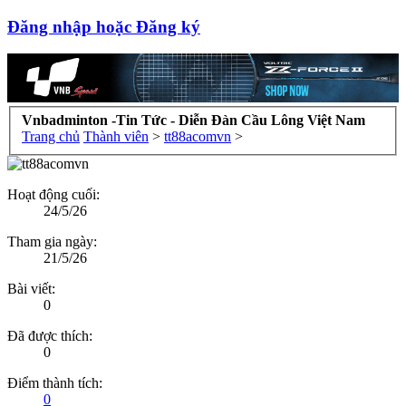
Đăng nhập hoặc Đăng ký
Vnbadminton -Tin Tức - Diễn Đàn Cầu Lông Việt Nam
Trang chủ
Thành viên
>
tt88acomvn
>
Hoạt động cuối:
24/5/26
Tham gia ngày:
21/5/26
Bài viết:
0
Đã được thích:
0
Điểm thành tích:
0