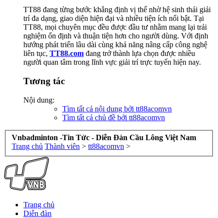
TT88 đang từng bước khẳng định vị thế nhờ hệ sinh thái giải
trí đa dạng, giao diện hiện đại và nhiều tiện ích nổi bật. Tại
TT88, mọi chuyên mục đều được đầu tư nhằm mang lại trải
nghiệm ổn định và thuận tiện hơn cho người dùng. Với định
hướng phát triển lâu dài cùng khả năng nâng cấp công nghệ
liên tục,
TT88.com
đang trở thành lựa chọn được nhiều
người quan tâm trong lĩnh vực giải trí trực tuyến hiện nay.
Tương tác
Nội dung:
Tìm tất cả nội dung bởi tt88acomvn
Tìm tất cả chủ đề bởi tt88acomvn
Vnbadminton -Tin Tức - Diễn Đàn Cầu Lông Việt Nam
Trang chủ
Thành viên
>
tt88acomvn
>
Trang chủ
Diễn đàn