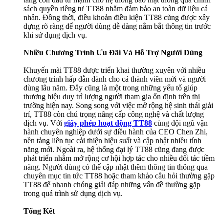
sách quyền riêng tư TT88 nhằm đảm bảo an toàn dữ liệu cá
nhân. Đồng thời, điều khoản điều kiện TT88 cũng được xây
dựng rõ ràng để người dùng dễ dàng nắm bắt thông tin trước
khi sử dụng dịch vụ.
Nhiều Chương Trình Ưu Đãi Và Hỗ Trợ Người Dùng
Khuyến mãi TT88 được triển khai thường xuyên với nhiều
chương trình hấp dẫn dành cho cả thành viên mới và người
dùng lâu năm. Đây cũng là một trong những yếu tố giúp
thương hiệu duy trì lượng người tham gia ổn định trên thị
trường hiện nay. Song song với việc mở rộng hệ sinh thái giải
trí, TT88 còn chú trọng nâng cấp công nghệ và chất lượng
dịch vụ. Với
giấy phép hoạt động TT88
cùng đội ngũ vận
hành chuyên nghiệp dưới sự điều hành của CEO Chen Zhi,
nền tảng liên tục cải thiện hiệu suất và cập nhật nhiều tính
năng mới. Ngoài ra, hệ thống đại lý TT88 cũng đang được
phát triển nhằm mở rộng cơ hội hợp tác cho nhiều đối tác tiềm
năng. Người dùng có thể cập nhật thêm thông tin thông qua
chuyên mục tin tức TT88 hoặc tham khảo câu hỏi thường gặp
TT88 để nhanh chóng giải đáp những vấn đề thường gặp
trong quá trình sử dụng dịch vụ.
Tổng Kết