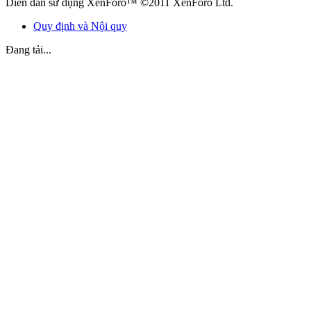
Diễn đàn sử dụng XenForo™ ©2011 XenForo Ltd.
Quy định và Nội quy
Đang tải...