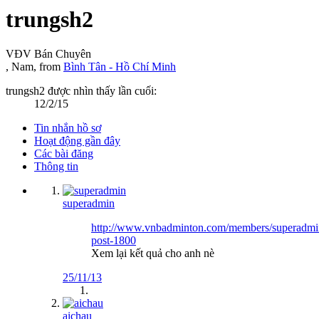
trungsh2
VĐV Bán Chuyên
, Nam,
from
Bình Tân - Hồ Chí Minh
trungsh2 được nhìn thấy lần cuối:
12/2/15
Tin nhắn hồ sơ
Hoạt động gần đây
Các bài đăng
Thông tin
superadmin
http://www.vnbadminton.com/members/superadmin
post-1800
Xem lại kết quả cho anh nè
25/11/13
aichau