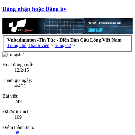
Đăng nhập hoặc Đăng ký
Vnbadminton -Tin Tức - Diễn Đàn Cầu Lông Việt Nam
Trang chủ
Thành viên
>
trungsh2
>
Hoạt động cuối:
12/2/15
Tham gia ngày:
4/4/12
Bài viết:
249
Đã được thích:
109
Điểm thành tích:
98