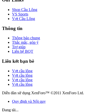
Shop Cầu Lông
VS Sports
Vợt Cầu Lông
Thông tin
Thông báo chung
Thắc mắc, góp ý
Trợ giúp
Liên hệ BQT
Liên kết bạn bè
Vợt cầu lông
Vợt cầu lông
Vợt cầu lông
Vợt cầu lông
Diễn đàn sử dụng XenForo™ ©2011 XenForo Ltd.
Quy định và Nội quy
Đang tải...