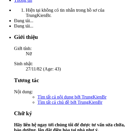
Thông tin
Hiện tại không có tin nhắn trong hồ sơ của
TrungKienBr.
Đang tải...
Đang tải...
Giới thiệu
Giới tính:
Nữ
Sinh nhật:
27/11/82 (Age: 43)
Tương tác
Nội dung:
Tìm tất cả nội dung bởi TrungKienBr
Tìm tất cả chủ đề bởi TrungKienBr
Chữ ký
Hãy liên hệ ngay tới chúng tôi để được tư vấn sửa chữa,
bảo dưỡng, lắp đặt điều hòa tại nhà như ý.