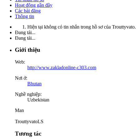
Hoạt động gần đây
Các bài đăng
Thông tin
Hiện tại không có tin nhắn trong hồ sơ của Trouttyvato.
Đang tải...
Đang tải...
Giới thiệu
Web:
http://www.zakladonline-c303.com
Nơi ở:
Bhutan
Nghề nghiệp:
Uzbekistan
Man
TrouttyvatoLS
Tương tác