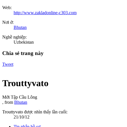
Web:
http://www.zakladonline-c303.com
Nơi ở:
Bhutan
Nghề nghiệp:
Uzbekistan
Chia sẻ trang này
Tweet
Trouttyvato
Mới Tập Cầu Lông
,
from
Bhutan
Trouttyvato được nhìn thấy lần cuối:
21/10/12
Tin nhắn hồ sơ