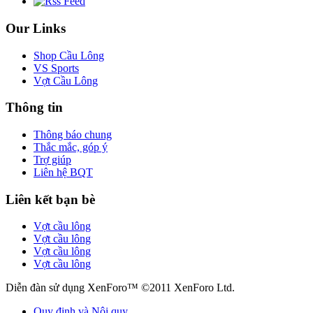
Our Links
Shop Cầu Lông
VS Sports
Vợt Cầu Lông
Thông tin
Thông báo chung
Thắc mắc, góp ý
Trợ giúp
Liên hệ BQT
Liên kết bạn bè
Vợt cầu lông
Vợt cầu lông
Vợt cầu lông
Vợt cầu lông
Diễn đàn sử dụng XenForo™ ©2011 XenForo Ltd.
Quy định và Nội quy