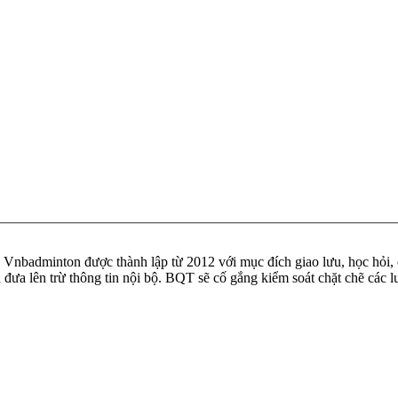
badminton được thành lập từ 2012 với mục đích giao lưu, học hỏi, ch
n đưa lên trừ thông tin nội bộ. BQT sẽ cố gắng kiểm soát chặt chẽ các