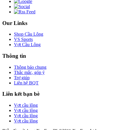
Our Links
Shop Cầu Lông
VS Sports
Vợt Cầu Lông
Thông tin
Thông báo chung
Thắc mắc, góp ý
Trợ giúp
Liên hệ BQT
Liên kết bạn bè
Vợt cầu lông
Vợt cầu lông
Vợt cầu lông
Vợt cầu lông