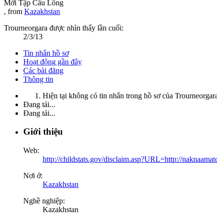
Mới Tập Cầu Lông
,
from
Kazakhstan
Trourneorgara được nhìn thấy lần cuối:
2/3/13
Tin nhắn hồ sơ
Hoạt động gần đây
Các bài đăng
Thông tin
Hiện tại không có tin nhắn trong hồ sơ của Trourneorgar
Đang tải...
Đang tải...
Giới thiệu
Web:
http://childstats.gov/disclaim.asp?URL=http://naknaamato
Nơi ở:
Kazakhstan
Nghề nghiệp:
Kazakhstan