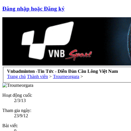
Đăng nhập hoặc Đăng ký
Vnbadminton -Tin Tức - Diễn Đàn Cầu Lông Việt Nam
Trang chủ
Thành viên
>
Trourneorgara
>
Hoạt động cuối:
2/3/13
Tham gia ngày:
23/9/12
Bài viết:
0