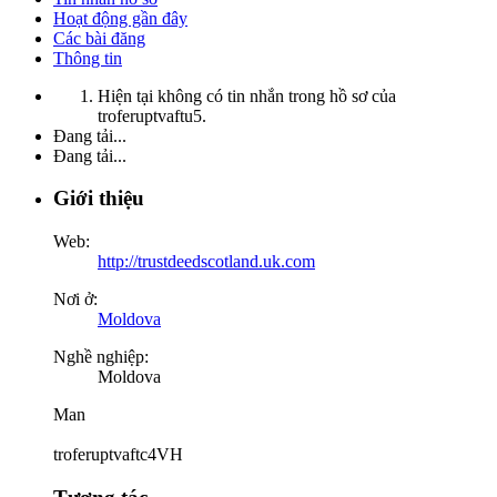
Hoạt động gần đây
Các bài đăng
Thông tin
Hiện tại không có tin nhắn trong hồ sơ của
troferuptvaftu5.
Đang tải...
Đang tải...
Giới thiệu
Web:
http://trustdeedscotland.uk.com
Nơi ở:
Moldova
Nghề nghiệp:
Moldova
Man
troferuptvaftc4VH