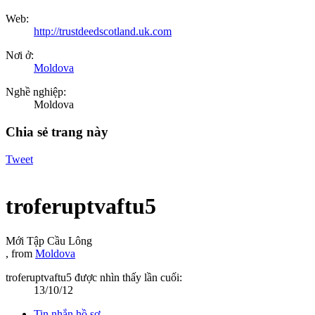
Web:
http://trustdeedscotland.uk.com
Nơi ở:
Moldova
Nghề nghiệp:
Moldova
Chia sẻ trang này
Tweet
troferuptvaftu5
Mới Tập Cầu Lông
,
from
Moldova
troferuptvaftu5 được nhìn thấy lần cuối:
13/10/12
Tin nhắn hồ sơ