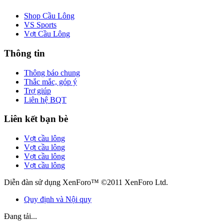
Shop Cầu Lông
VS Sports
Vợt Cầu Lông
Thông tin
Thông báo chung
Thắc mắc, góp ý
Trợ giúp
Liên hệ BQT
Liên kết bạn bè
Vợt cầu lông
Vợt cầu lông
Vợt cầu lông
Vợt cầu lông
Diễn đàn sử dụng XenForo™ ©2011 XenForo Ltd.
Quy định và Nội quy
Đang tải...