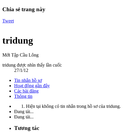
Chia sẻ trang này
Tweet
tridung
Mới Tập Cầu Lông
tridung được nhìn thấy lần cuối:
27/1/12
Tin nhắn hồ sơ
Hoạt động gần đây
Các bài đăng
Thông tin
Hiện tại không có tin nhắn trong hồ sơ của tridung.
Đang tải...
Đang tải...
Tương tác