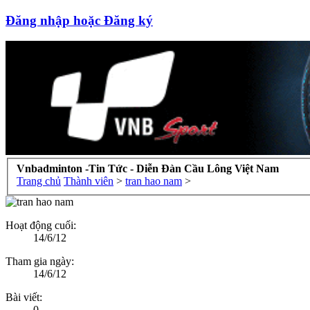
Đăng nhập hoặc Đăng ký
Vnbadminton -Tin Tức - Diễn Đàn Cầu Lông Việt Nam
Trang chủ
Thành viên
>
tran hao nam
>
Hoạt động cuối:
14/6/12
Tham gia ngày:
14/6/12
Bài viết:
0