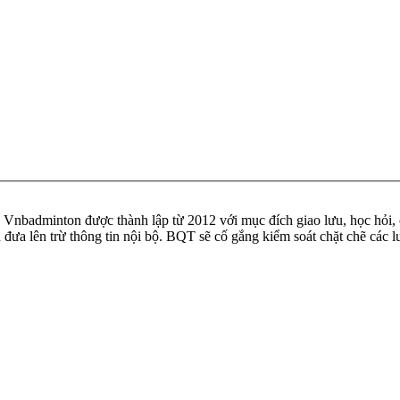
badminton được thành lập từ 2012 với mục đích giao lưu, học hỏi, ch
n đưa lên trừ thông tin nội bộ. BQT sẽ cố gắng kiểm soát chặt chẽ các