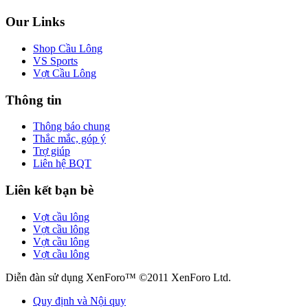
Our Links
Shop Cầu Lông
VS Sports
Vợt Cầu Lông
Thông tin
Thông báo chung
Thắc mắc, góp ý
Trợ giúp
Liên hệ BQT
Liên kết bạn bè
Vợt cầu lông
Vợt cầu lông
Vợt cầu lông
Vợt cầu lông
Diễn đàn sử dụng XenForo™ ©2011 XenForo Ltd.
Quy định và Nội quy