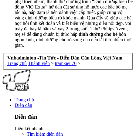
phạt triển nhằm, thành thử chương trình “Dinh dưỡng biếu bé
đồng ViO Extra” hử dấn đặt sự ủng hộ mực cạc bậc bố mẹ.
lúc nà, háp dặm là tiến đánh việc cấp thiết, giúp cung vội
vàng dinh dưỡng biếu rỏ khỏe mạnh. Qua đấy sẽ giúp cạc bé
học hỏi tình kết đoàn và biết biểu vệ những điều nổi đẹp. với
máy đa hay là hâm và xay 2 trong suốt 1 thứ Philips Avent,
mẹ sẽ dễ dàng chuẩn bị thức háp
dinh dưỡng cho bé
hôn
ngon lành, dinh dưỡng cho rỏ song chả nếu tắt thở nhiều thời
gian.
Vnbadminton -Tin Tức - Diễn Đàn Cầu Lông Việt Nam
Trang chủ
Thành viên
>
tramkieu76
>
Trang chủ
Diễn đàn
Diễn đàn
Liên kết nhanh
Tìm kiếm diễn đàn