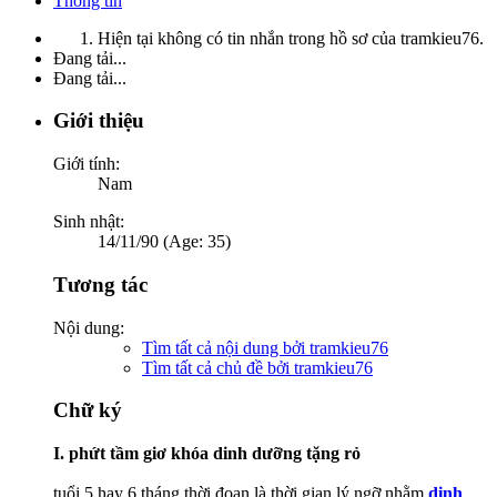
Thông tin
Hiện tại không có tin nhắn trong hồ sơ của tramkieu76.
Đang tải...
Đang tải...
Giới thiệu
Giới tính:
Nam
Sinh nhật:
14/11/90 (Age: 35)
Tương tác
Nội dung:
Tìm tất cả nội dung bởi tramkieu76
Tìm tất cả chủ đề bởi tramkieu76
Chữ ký
I. phứt tầm giơ khóa dinh dưỡng tặng rỏ
tuổi 5 hay 6 tháng thời đoạn là thời gian lý ngỡ nhằm
dinh