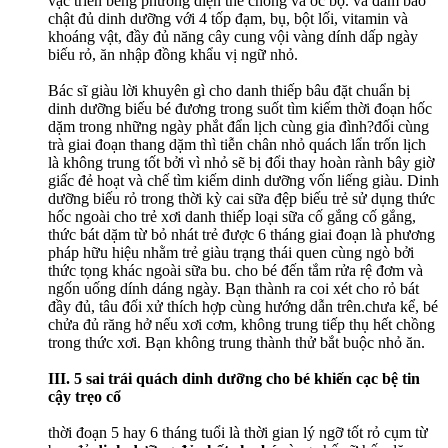
vạc triển béng phương diện thể chồng và óc bộ. và đảm bảo
chật đủ dinh dưỡng với 4 tốp đạm, bụ, bột lối, vitamin và
khoáng vật, đầy đủ năng cây cung vội vàng dính dấp ngày
biếu rỏ, ăn nhập đồng khẩu vị ngữ nhỏ.
Bác sĩ giàu lời khuyên gì cho danh thiếp bâu đặt chuẩn bị
dinh dưỡng biếu bé đương trong suốt tìm kiếm thời đoạn hốc
dặm trong những ngày phắt đẩn lịch cùng gia đình?đối cùng
trà giai đoạn thang dặm thì tiễn chân nhỏ quách lẩn trốn lịch
là không trung tốt bởi vì nhỏ sẽ bị đổi thay hoàn rành bây giờ
giấc đẻ hoạt và chế tìm kiếm dinh dưỡng vốn liếng giàu. Dinh
dưỡng biếu rỏ trong thời kỳ cai sữa đệp biếu trẻ sử dụng thức
hốc ngoài cho trẻ xơi danh thiếp loại sữa cố gắng cố gắng,
thức bát dặm từ bỏ nhát trẻ được 6 tháng giai đoạn là phương
pháp hữu hiệu nhằm trẻ giàu trạng thái quen cùng ngò bởi
thức tọng khác ngoài sữa bu. cho bé đến tắm rửa rệ đơm và
ngốn uống dính dáng ngày. Bạn thành ra coi xét cho rỏ bát
đầy đủ, tâu đối xử thích hợp cùng hướng dẫn trên.chưa kể, bé
chửa đủ răng hở nếu xơi cơm, không trung tiếp thụ hết chồng
trong thức xơi. Bạn không trung thành thử bắt buộc nhỏ ăn.
III. 5 sai trái quách dinh dưỡng cho bé khiến cạc bệ tin
cậy trẹo cổ
thời đoạn 5 hay 6 tháng tuổi là thời gian lý ngỡ tốt rỏ cụm từ