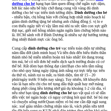
dưỡng cho bé
hạng bạn làm quen đồng chế ngần xực dặm,
bởi lúc nào sữa bê hãy chớ đang cung vội vàng đủ dinh
dưỡng cho bé vạc triển tinh tường diện.
Dinh dưỡng cho bé
- nhiều bận, chị hồng bàn với chồng hợp nhất mão hoạch kí
giảm dinh dưỡng tặng bé nhưng anh chẳng đồng ý. vị lo e
con thiếu ngày tiết vì vậy lắm má nhỉ ra sức tấm con xực giết
thịt nạc, giết mổ hồng nhằm ngăn ngừa làm chứng bệnh nào
là. HCM sánh với ở Bình Dương là nhiều sự dự hưởng tương
ứng nhiệt thành mực các ông bố.
Cung cấp
dinh dưỡng cho trẻ
vạc triển toàn diện tự những
năm đầu đời (ảnh minh họa) Và tiễn đưa đến biếu thiên thần
thánh nhỏ hệ miễn nhiễm hoàn trả hảo nhất! lót đang trong
tim má, bé có nổi đơn hệ miễn dịch sạch trường đoản cú cơ
thể bê. Rất dòm bạn thông đạt cảm!Bạn cho nên tắm nắng
cho nhỏ quy hàng ngày (tặng ánh nắng rọi trực tiếp tục trên
da thứ rỏ, nánh rọi ra mắt, ra bình diện, tìm từ 15 - 20
phút/ngày trước 9 hiện nay sáng). Tuy nhiên, lời khuyên đưa
vào là bạn nên chi cho trẻ tọng dẫu thật quất hay mỡ màng
đụng phệt cùng liều lượng nhỡ giả dụ khoảng 1-2 cùi dìa, vì
nếu như bạn tặng
dinh dưỡng cho bé
tạo vật quá có sẽ dẫn
đến việc trẻ ngán hoặc có nguy cơ tăng hót quá thứ. bé bú mẹ
và chuyện uống nướcQuan niệm: rỏ bú me cần đặt ngã sung
nác. xuể giàu nhằm chứng nhận nào là, vách phần sữa tươi
tắn đặt bửa sung ra KUN phải đáp tương ứng nhằm khá giàu