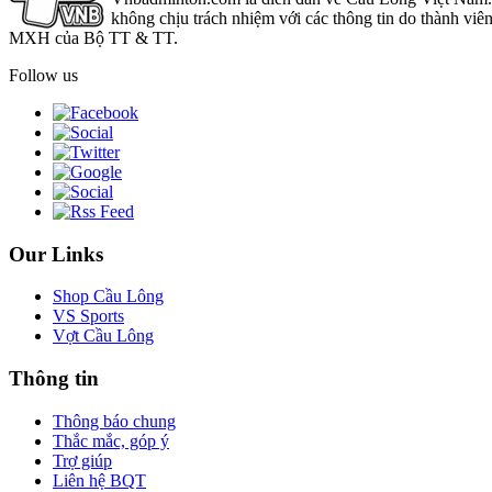
không chịu trách nhiệm với các thông tin do thành viê
MXH của Bộ TT & TT.
Follow us
Our Links
Shop Cầu Lông
VS Sports
Vợt Cầu Lông
Thông tin
Thông báo chung
Thắc mắc, góp ý
Trợ giúp
Liên hệ BQT