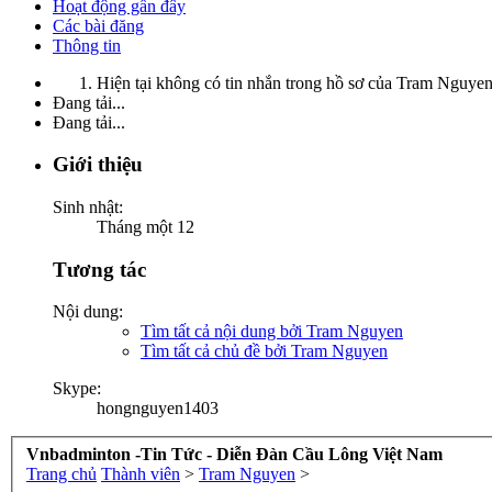
Hoạt động gần đây
Các bài đăng
Thông tin
Hiện tại không có tin nhắn trong hồ sơ của Tram Nguyen
Đang tải...
Đang tải...
Giới thiệu
Sinh nhật:
Tháng một 12
Tương tác
Nội dung:
Tìm tất cả nội dung bởi Tram Nguyen
Tìm tất cả chủ đề bởi Tram Nguyen
Skype:
hongnguyen1403
Vnbadminton -Tin Tức - Diễn Đàn Cầu Lông Việt Nam
Trang chủ
Thành viên
>
Tram Nguyen
>