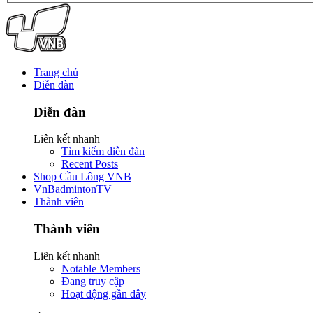
Trang chủ
Diễn đàn
Diễn đàn
Liên kết nhanh
Tìm kiếm diễn đàn
Recent Posts
Shop Cầu Lông VNB
VnBadmintonTV
Thành viên
Thành viên
Liên kết nhanh
Notable Members
Đang truy cập
Hoạt động gần đây