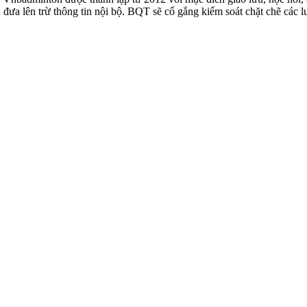
n đưa lên trừ thông tin nội bộ. BQT sẽ cố gắng kiểm soát chặt chẽ các