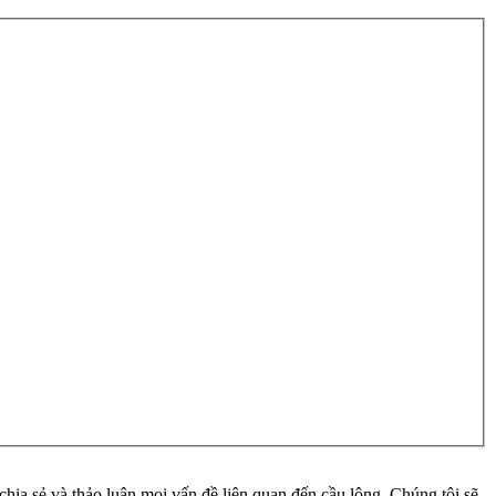
ia sẻ và thảo luận mọi vấn đề liên quan đến cầu lông. Chúng tôi sẽ