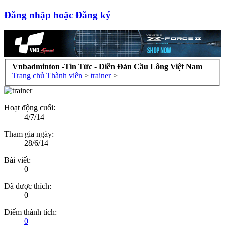
Đăng nhập hoặc Đăng ký
Vnbadminton -Tin Tức - Diễn Đàn Cầu Lông Việt Nam
Trang chủ
Thành viên
>
trainer
>
Hoạt động cuối:
4/7/14
Tham gia ngày:
28/6/14
Bài viết:
0
Đã được thích:
0
Điểm thành tích:
0